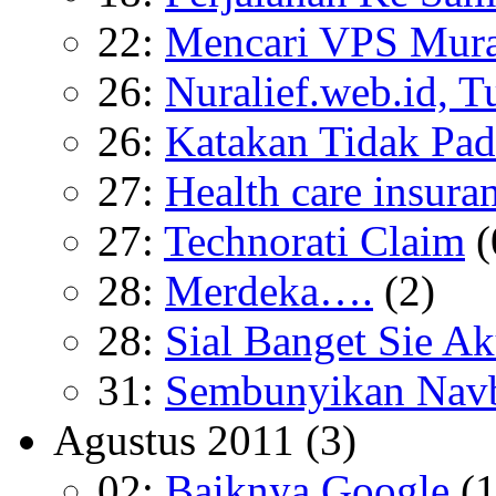
22:
Mencari VPS Mur
26:
Nuralief.web.id, T
26:
Katakan Tidak Pad
27:
Health care insura
27:
Technorati Claim
(
28:
Merdeka….
(2)
28:
Sial Banget Sie A
31:
Sembunyikan Navb
Agustus 2011
(3)
02:
Baiknya Google
(