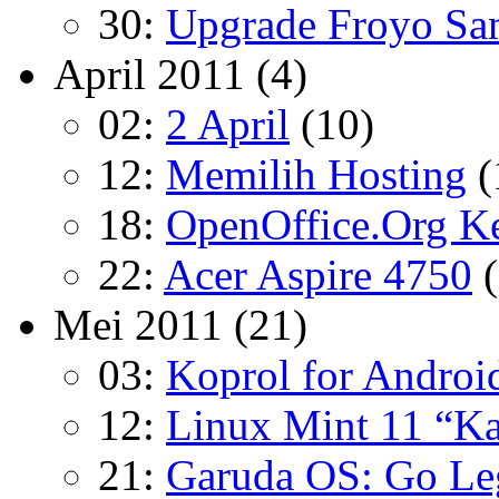
30:
Upgrade Froyo Sa
April 2011
(4)
02:
2 April
(10)
12:
Memilih Hosting
(
18:
OpenOffice.Org K
22:
Acer Aspire 4750
Mei 2011
(21)
03:
Koprol for Androi
12:
Linux Mint 11 “K
21:
Garuda OS: Go Leg