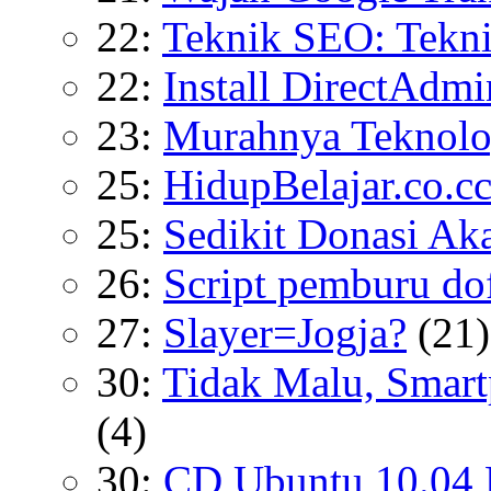
22:
Teknik SEO: Tekn
22:
Install DirectAdm
23:
Murahnya Teknolo
25:
HidupBelajar.co.c
25:
Sedikit Donasi A
26:
Script pemburu do
27:
Slayer=Jogja?
(21)
30:
Tidak Malu, Smart
(4)
30:
CD Ubuntu 10.04 