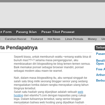
ct Form
Pasang Iklan
Pesan Tiket Pesawat
g
Curahan Hasrat
Featured
Hot News
Linux Pemula
Money
Un
nta Pendapatnya
Terba
Pasang
Seperti biasa, untuk membunuh waktu <emang waktu bisa di
bunuh mas??>? selama masa pengangguran, aku
Beral
Open 
membiasakan diri blogwalking ke blog temen-temen semua.
Baik memakai ponsel sebagai browser mandiri, ponsel
Free 
sebagai modem atau maen ke warnet.
Arthe
Nah, dalam masa blogwalking itu, aku sempat singgah ke
Berbu
salah satu blog milik seorang blogger senior yang sedang
mengadakan lomba dalam rangka merayakan ulang tahun
blognya tersebut.
Salah satu hadiah yang dijanjikan adalah sebuah
web
hosting
dari etamho*t.com dengan kapasitas yang cukup
lega. Dalam tulisannya tersebut, sang senior blogger
menyatakan bahwa web hosting yang dijadikan hadiah