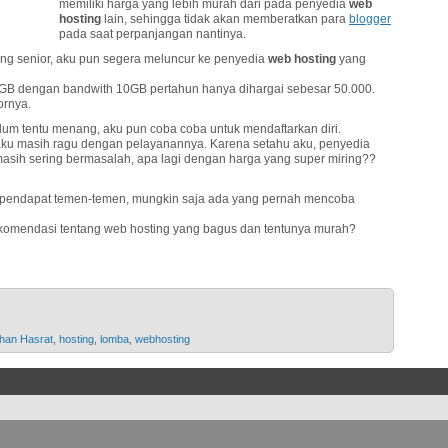
memiliki harga yang lebih murah dari pada penyedia
web
hosting
lain, sehingga tidak akan memberatkan para
blogger
pada saat perpanjangan nantinya.
ang senior, aku pun segera meluncur ke penyedia
web hosting
yang
B dengan bandwith 10GB pertahun hanya dihargai sebesar 50.000.
ornya.
belum tentu menang, aku pun coba coba untuk mendaftarkan diri.
 aku masih ragu dengan pelayanannya. Karena setahu aku, penyedia
asih sering bermasalah, apa lagi dengan harga yang super miring??
 pendapat temen-temen, mungkin saja ada yang pernah mencoba
komendasi tentang web hosting yang bagus dan tentunya murah?
han Hasrat
,
hosting
,
lomba
,
webhosting