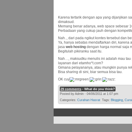
Karena tertarik dengan apa yang dijanjikan s
dimaksud.
Memang benar adanya, web space sebesar 1G
Perbadaan yang cukup jauh dengan kompetit
Nah.., dari pada ngikut kontes tersebut dan 
Ya, hanya sebatas mendaftarkan diri, karena
jasa
web hosting
dengan harga normal saja m
Begitulah pikiranku saat itu.
Nah…, maksudku menulis ini adalah mau tau
layanan dari etamho*t.com?
Gimana pelayananya, atau mungkin punya re
Bisa sharing di sini, biar semua bisa tau.
OK cuy
29 comments
- What do you think?
Posted by Admin - 04/06/2011 at 1:07 pm
Categories:
Curahan Hasrat
Tags:
Blogging
,
Cura