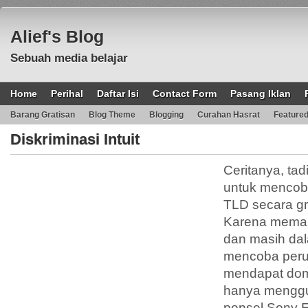
Alief's Blog
Sebuah media belajar
Home
Perihal
Daftar Isi
Contact Form
Pasang Iklan
Barang Gratisan
Blog Theme
Blogging
Curahan Hasrat
Feature
Diskriminasi Intuit
Ceritanya, ta
untuk mencob
TLD secara grat
Karena meman
dan masih dal
mencoba peru
mendapat doma
hanya mengg
ponsel Sony E