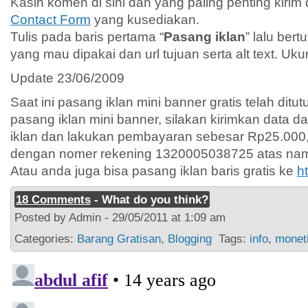
Kasih komen di sini dan yang paling penting kirim
Contact Form
yang kusediakan.
Tulis pada baris pertama “
Pasang iklan
” lalu ber
yang mau dipakai dan url tujuan serta alt text. U
Update 23/06/2009
Saat ini pasang iklan mini banner gratis telah dit
pasang iklan mini banner, silakan kirimkan data 
iklan dan lakukan pembayaran sebesar Rp25.000,
dengan nomer rekening 1320005038725 atas nama 
Atau anda juga bisa pasang iklan baris gratis ke
ht
18 Comments
- What do you think?
Posted by Admin - 29/05/2011 at 1:09 am
Categories:
Barang Gratisan
,
Blogging
Tags:
info
,
monet