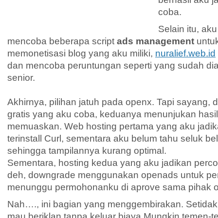
coba.
Selain itu, ak
mencoba beberapa script
ads management
untu
memonetisasi blog yang aku miliki,
nuralief.web.id
dan mencoba peruntungan seperti yang sudah dia
senior.
Akhirnya, pilihan jatuh pada openx. Tapi sayang, 
gratis yang aku coba, keduanya menunjukan hasi
memuaskan. Web hosting pertama yang aku jadi
terinstall Curl, sementara aku belum tahu seluk be
sehingga tampilannya kurang optimal.
Sementara, hosting kedua yang aku jadikan percob
deh, downgrade menggunakan openads untuk pe
menunggu permohonanku di aprove sama pihak o
Nah…., ini bagian yang menggembirakan. Setida
mau beriklan tanpa keluar biaya.Mungkin temen-t