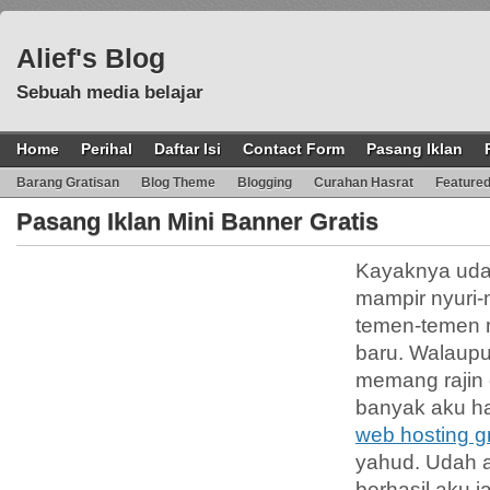
Alief's Blog
Sebuah media belajar
Home
Perihal
Daftar Isi
Contact Form
Pasang Iklan
Barang Gratisan
Blog Theme
Blogging
Curahan Hasrat
Feature
Pasang Iklan Mini Banner Gratis
Kayaknya uda
mampir nyuri-n
temen-temen m
baru. Walaupun
memang rajin o
banyak aku ha
web hosting gr
yahud. Udah 
berhasil aku 