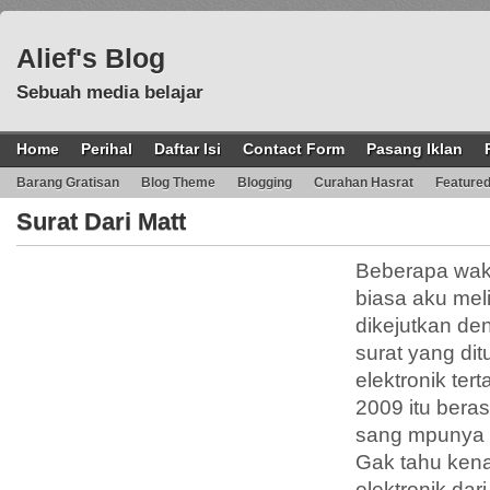
Alief's Blog
Sebuah media belajar
Home
Perihal
Daftar Isi
Contact Form
Pasang Iklan
Barang Gratisan
Blog Theme
Blogging
Curahan Hasrat
Feature
Surat Dari Matt
Beberapa wakt
biasa aku melih
dikejutkan d
surat yang di
elektronik te
2009 itu beras
sang mpunya 
Gak tahu ken
elektronik dari