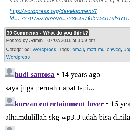
If that was an indiscretion you’d rather forget, cli
http://wordpress.org/development/?
id=1227078&remove=2286437f0b0a4079b1c0
30 Comments
- What do you think?
Posted by Admin - 07/07/2011 at 1:09 am
Categories:
Wordpress
Tags:
email
,
matt mullenweg
,
up
Wordpress