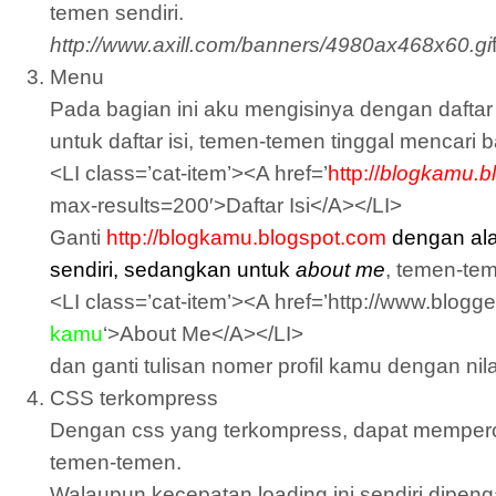
temen sendiri.
http://www.axill.com/banners/4980ax468x60.gi
Menu
Pada bagian ini aku mengisinya dengan daftar 
untuk daftar isi, temen-temen tinggal mencari b
<LI class=’cat-item’><A href=’
http://
blogkamu.b
max-results=200′>Daftar Isi</A></LI>
Ganti
http://blogkamu.blogspot.com
dengan al
sendiri, sedangkan untuk
about me
, temen-tem
<LI class=’cat-item’><A href=’http://www.blogger
kamu
‘>About Me</A></LI>
dan ganti tulisan nomer profil kamu dengan nila
CSS terkompress
Dengan css yang terkompress, dapat memperc
temen-temen.
Walaupun kecepatan loading ini sendiri dipenga