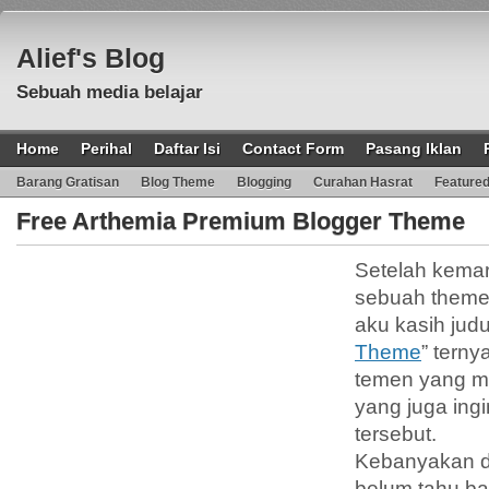
Alief's Blog
Sebuah media belajar
Home
Perihal
Daftar Isi
Contact Form
Pasang Iklan
Barang Gratisan
Blog Theme
Blogging
Curahan Hasrat
Feature
Free Arthemia Premium Blogger Theme
Setelah kemar
sebuah theme
aku kasih judul
Theme
” terny
temen yang m
yang juga ing
tersebut.
Kebanyakan da
belum tahu b