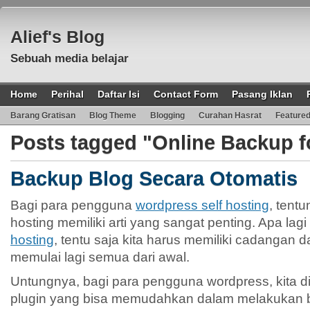
Alief's Blog
Sebuah media belajar
Home
Perihal
Daftar Isi
Contact Form
Pasang Iklan
Barang Gratisan
Blog Theme
Blogging
Curahan Hasrat
Feature
Posts tagged "Online Backup 
Backup Blog Secara Otomatis
Bagi para pengguna
wordpress self hosting
, tent
hosting memiliki arti yang sangat penting. Apa lagi 
hosting
, tentu saja kita harus memiliki cadangan da
memulai lagi semua dari awal.
Untungnya, bagi para pengguna wordpress, kita d
plugin yang bisa memudahkan dalam melakukan ba