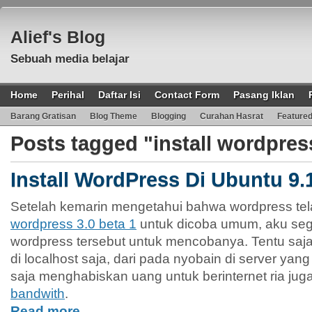
Alief's Blog
Sebuah media belajar
Home
Perihal
Daftar Isi
Contact Form
Pasang Iklan
Barang Gratisan
Blog Theme
Blogging
Curahan Hasrat
Feature
Posts tagged "install wordpres
Install WordPress Di Ubuntu 9.
Setelah kemarin mengetahui bahwa wordpress te
wordpress 3.0 beta 1
untuk dicoba umum, aku seg
wordpress tersebut untuk mencobanya. Tentu sa
di localhost saja, dari pada nyobain di server ya
saja menghabiskan uang untuk berinternet ria jug
bandwith
.
Read more…