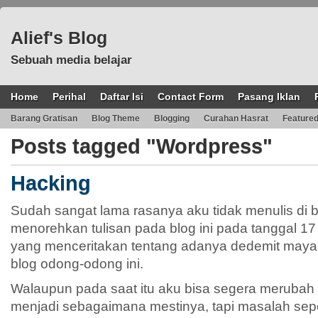
Alief's Blog
Sebuah media belajar
Home
Perihal
Daftar Isi
Contact Form
Pasang Iklan
Barang Gratisan
Blog Theme
Blogging
Curahan Hasrat
Feature
Posts tagged "Wordpress"
Hacking
Sudah sangat lama rasanya aku tidak menulis di bl
menorehkan tulisan pada blog ini pada tanggal 17 
yang menceritakan tentang adanya dedemit may
blog odong-odong ini.
Walaupun pada saat itu aku bisa segera merubah k
menjadi sebagaimana mestinya, tapi masalah sepe