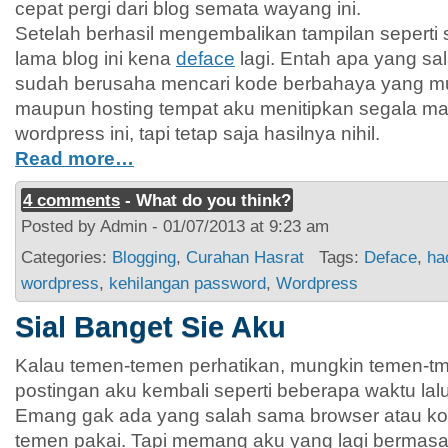
cepat pergi dari blog semata wayang ini.
Setelah berhasil mengembalikan tampilan seperti 
lama blog ini kena
deface
lagi. Entah apa yang sal
sudah berusaha mencari kode berbahaya yang mu
maupun hosting tempat aku menitipkan segala ma
wordpress ini, tapi tetap saja hasilnya nihil.
Read more…
4 comments
- What do you think?
Posted by Admin - 01/07/2013 at 9:23 am
Categories:
Blogging
,
Curahan Hasrat
Tags:
Deface
,
ha
wordpress
,
kehilangan password
,
Wordpress
Sial Banget Sie Aku
Kalau temen-temen perhatikan, mungkin temen-tm
postingan aku kembali seperti beberapa waktu lalu
Emang gak ada yang salah sama browser atau ko
temen pakai. Tapi memang aku yang lagi bermasal