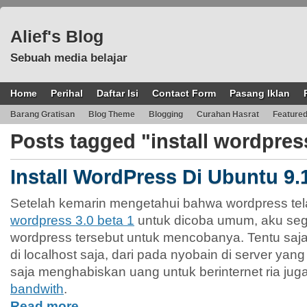
Alief's Blog
Sebuah media belajar
Home
Perihal
Daftar Isi
Contact Form
Pasang Iklan
Barang Gratisan
Blog Theme
Blogging
Curahan Hasrat
Feature
Posts tagged "install wordpress
Install WordPress Di Ubuntu 9.
Setelah kemarin mengetahui bahwa wordpress te
wordpress 3.0 beta 1
untuk dicoba umum, aku seg
wordpress tersebut untuk mencobanya. Tentu sa
di localhost saja, dari pada nyobain di server ya
saja menghabiskan uang untuk berinternet ria jug
bandwith
.
Read more…