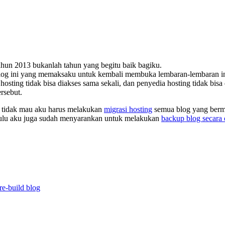
ahun 2013 bukanlah tahun yang begitu baik bagiku.
log ini yang memaksaku untuk kembali membuka lembaran-lembaran ing
hosting tidak bisa diakses sama sekali, dan penyedia hosting tidak bis
rsebut.
u tidak mau aku harus melakukan
migrasi hosting
semua blog yang berma
dulu aku juga sudah menyarankan untuk melakukan
backup blog secara 
re-build blog