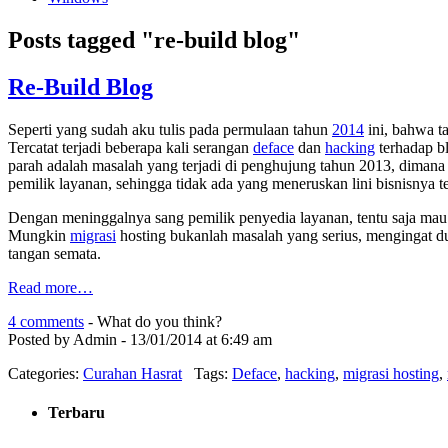
Posts tagged "re-build blog"
Re-Build Blog
Seperti yang sudah aku tulis pada permulaan tahun
2014
ini, bahwa t
Tercatat terjadi beberapa kali serangan
deface
dan
hacking
terhadap b
parah adalah masalah yang terjadi di penghujung tahun 2013, dimana 
pemilik layanan, sehingga tidak ada yang meneruskan lini bisnisnya te
Dengan meninggalnya sang pemilik penyedia layanan, tentu saja ma
Mungkin
migrasi
hosting bukanlah masalah yang serius, mengingat 
tangan semata.
Read more…
4 comments
- What do you think?
Posted by Admin - 13/01/2014 at 6:49 am
Categories:
Curahan Hasrat
Tags:
Deface
,
hacking
,
migrasi hosting
,
Terbaru