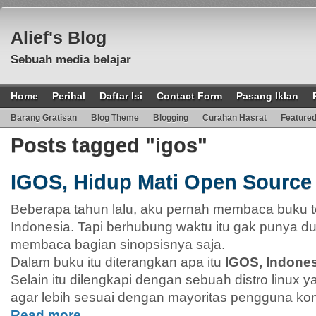
Alief's Blog
Sebuah media belajar
Home
Perihal
Daftar Isi
Contact Form
Pasang Iklan
Barang Gratisan
Blog Theme
Blogging
Curahan Hasrat
Feature
Posts tagged "igos"
IGOS, Hidup Mati Open Source
Beberapa tahun lalu, aku pernah membaca buku 
Indonesia. Tapi berhubung waktu itu gak punya dui
membaca bagian sinopsisnya saja.
Dalam buku itu diterangkan apa itu
IGOS, Indone
Selain itu dilengkapi dengan sebuah distro linux 
agar lebih sesuai dengan mayoritas pengguna kom
Read more…