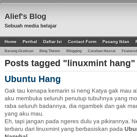
Alief's Blog
Sebuah media belajar
Home
Perihal
Daftar Isi
Contact Form
Pasang Iklan
Barang Gratisan
Blog Theme
Blogging
Curahan Hasrat
Feature
Posts tagged "linuxmint hang"
Ubuntu Hang
Gak tau kenapa kemarin si neng Katya gak mau ak
aku membuka seluruh penutup tubuhnya yang mol
raba seluruh badannya, dia ngambek dan gak m
yang aku mau.
Eh, tapi jangan pada ngeres dulu ya pikirannya. 
terbaru dari linuxmint yang berbasiskan pada
Ubun
Narwhal
.