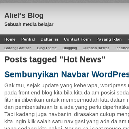
Alief's Blog
Sebuah media belajar
Home
Perihal
Daftar Isi
Contact Form
Pasang Iklan
Barang Gratisan
Blog Theme
Blogging
Curahan Hasrat
Feature
Posts tagged "Hot News"
Sembunyikan Navbar WordPre
Gak tau, sejak update yang keberapa, wordpress
pada front end blog kita bila kita dalam posisi se
fitur ini diberikan untuk mempermudah kita dalam
dan pemberitahuan bila ada yang perlu diperhatika
Tapi kadang juga navbar ini dirasakan cukup men
kita ingin klik salah satu navigasi yang ada dala
yang sedang kita pakai. Sering kali saat mouse m