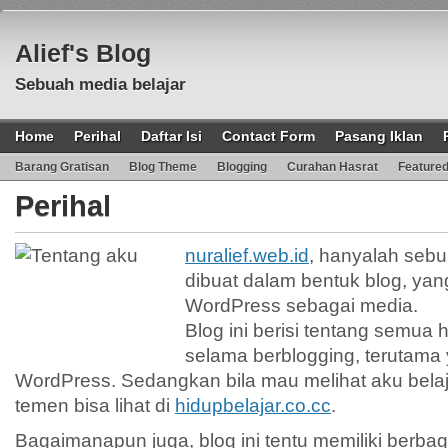
Alief's Blog
Sebuah media belajar
Home
Perihal
Daftar Isi
Contact Form
Pasang Iklan
Barang Gratisan
Blog Theme
Blogging
Curahan Hasrat
Feature
Perihal
nuralief.web.id
, hanyalah sebu
dibuat dalam bentuk blog, ya
WordPress sebagai media.
Blog ini berisi tentang semua h
selama berblogging, terutam
WordPress. Sedangkan bila mau melihat aku belaj
temen bisa lihat di
hidupbelajar.co.cc
.
Bagaimanapun juga, blog ini tentu memiliki berba