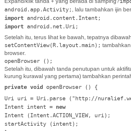
Expand/klik tanda + yang berada di samping?
imp
android.app.Activity;
, lalu tambahkan ijin ber
import
android.content.Intent;
import
android.net.Uri;
Setelah itu, terus lihat ke bawah, tepatnya dibawa
setContentView(R.layout.main);
tambahkan
browser.
openBrowser ();
Setelah itu, dibawah tanda penutupan untuk aktifi
kurung kurawal yang pertama) tambahkan perintah
private void
openBrowser () {
Uri uri = Uri.parse ("http://nuralief.w
Intent intent =
new
Intent (Intent.ACTION_VIEW, uri);
startActivity (intent);