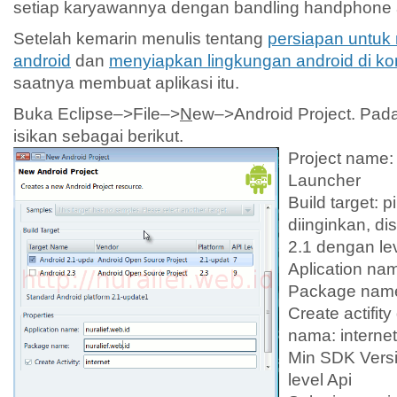
setiap karyawannya dengan bandling handphone 
Setelah kemarin menulis tentang
persiapan untuk
android
dan
menyiapkan lingkungan android di k
saatnya membuat aplikasi itu.
Buka Eclipse–>File–>
N
ew–>Android Project. Pada
isikan sebagai berikut.
Project name: 
Launcher
Build target: p
diinginkan, di
2.1 dengan lev
Aplication nam
Package name:
Create actifit
nama: internet
Min SDK Vers
level Api