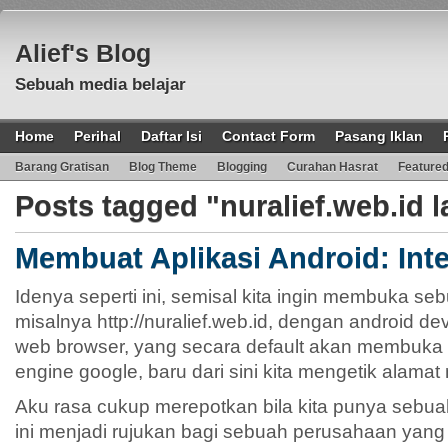
Alief's Blog
Sebuah media belajar
Home
Perihal
Daftar Isi
Contact Form
Pasang Iklan
Barang Gratisan
Blog Theme
Blogging
Curahan Hasrat
Feature
Posts tagged "nuralief.web.id 
Membuat Aplikasi Android: Int
Idenya seperti ini, semisal kita ingin membuka se
misalnya http://nuralief.web.id, dengan android d
web browser, yang secara default akan membuka
engine google, baru dari sini kita mengetik alamat 
Aku rasa cukup merepotkan bila kita punya sebuah s
ini menjadi rujukan bagi sebuah perusahaan yang