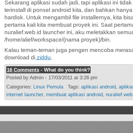
Sekarang aplikasi sudah jadi, tapi aplikasi ini tida
terinstall di ponsel android kita, dan bahkan ha
hardisk. Untuk mengambil file installernya, kita bis
pertama kali kita membuat proyek ini. Saat pert
nuralief.web.id launcher ini, aku meletakkan semua 
/home/alief/workspace/(nama proyek)/bin.
Kalau teman-teman juga pengen mencoba merasakan
download di
ziddu
.
16 Comments
- What do you think?
Posted by Admin - 17/03/2011 at 3:26 pm
Categories:
Linux Pemula
Tags:
aplikasi android
,
aplika
internet launcher
,
membuat aplikasi android
,
nuralief.web