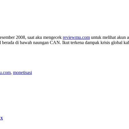
Desember 2008, saat aku mengecek
reviewmu.com
untuk melihat akun ak
nal berada di bawah naungan CAN. Ikut terkena dampak krisis global k
u.com
,
monetisasi
 X