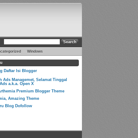
categorized
Windows
ru
 Daftar Isi Blogger
ih Ads Managemet, Selamat Tinggal
Ads a.k.a. Open X
Arthemia Premium Blogger Theme
mia, Amazing Theme
ru Blog Dofollow