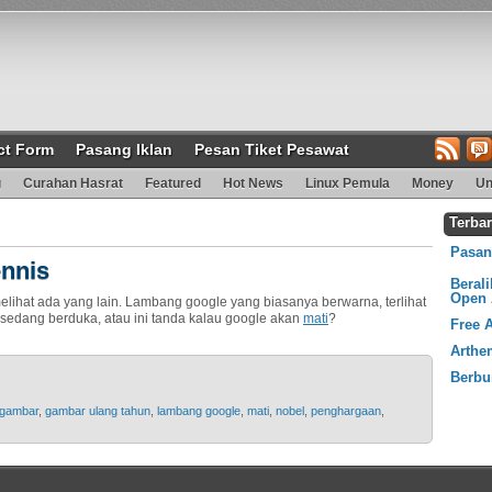
ct Form
Pasang Iklan
Pesan Tiket Pesawat
g
Curahan Hasrat
Featured
Hot News
Linux Pemula
Money
Un
Terba
Pasang
nnis
Beral
Open 
lihat ada yang lain. Lambang google yang biasanya berwarna, terlihat
 sedang berduka, atau ini tanda kalau google akan
mati
?
Free 
Arthe
Berbu
gambar
,
gambar ulang tahun
,
lambang google
,
mati
,
nobel
,
penghargaan
,