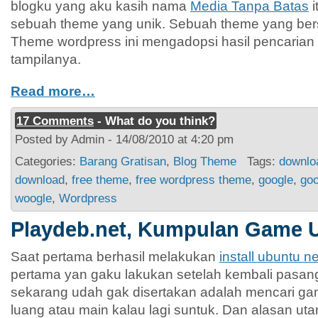
blogku yang aku kasih nama
Media Tanpa Batas
i
sebuah theme yang unik. Sebuah theme yang ber
Theme wordpress ini mengadopsi hasil pencarian
tampilanya.
Read more…
17 Comments
- What do you think?
Posted by Admin - 14/08/2010 at 4:20 pm
Categories:
Barang Gratisan
,
Blog Theme
Tags:
downlo
download
,
free theme
,
free wordpress theme
,
google
,
goo
woogle
,
Wordpress
Playdeb.net, Kumpulan Game 
Saat pertama berhasil melakukan
install ubuntu n
pertama yan gaku lakukan setelah kembali pasan
sekarang udah gak disertakan adalah mencari ga
luang atau main kalau lagi suntuk. Dan alasan u