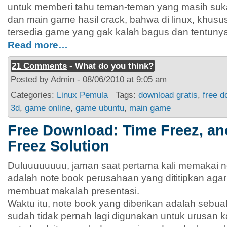
untuk memberi tahu teman-teman yang masih suk
dan main game hasil crack, bahwa di linux, khusu
tersedia game yang gak kalah bagus dan tentunya 
Read more…
21 Comments
- What do you think?
Posted by Admin - 08/06/2010 at 9:05 am
Categories:
Linux Pemula
Tags:
download gratis
,
free d
3d
,
game online
,
game ubuntu
,
main game
Free Download: Time Freez, an
Freez Solution
Duluuuuuuuu, jaman saat pertama kali memakai no
adalah note book perusahaan yang dititipkan aga
membuat makalah presentasi.
Waktu itu, note book yang diberikan adalah sebua
sudah tidak pernah lagi digunakan untuk urusan kan