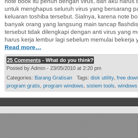
note book itu penuh dengan virus, dan aku harus
untuk menghapus seluruh virus yang bersarang p
keluaran toshiba tersebut. Sialnya, karena note bo
banyak orang yang langsung main tancap flashdi
tersebut tidak dilengkapi dengan anti virus yang 
harus kerja lembur lagi sebelum memulai bekerja
Read more…
25 Comments
- What do you think?
Posted by Admin - 23/05/2010 at 2:20 pm
Categories:
Barang Gratisan
Tags:
disk utility
,
free dow
program gratis
,
program windows
,
sistem tools
,
windows