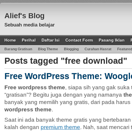
Alief's Blog
Sebuah media belajar
Home
Perihal
Daftar Isi
Contact Form
Pasang Iklan
Barang Gratisan
Blog Theme
Blogging
Curahan Hasrat
Feature
Posts tagged "free download"
Free WordPress Theme: Woogl
Free wordpress theme
, siapa sih yang gak suk
“gratisan”? Begitu juga dengan yang namanya
th
banyak yang memilih yang gratis, dari pada haru
wordpress theme
.
Saat ini ada banyak theme gratis yang bertebaran d
kalah dengan
premium theme
. Nah, saat mencari