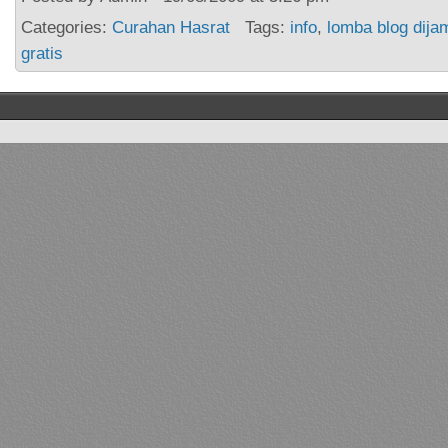
Categories:
Curahan Hasrat
Tags:
info
,
lomba blog dij
gratis