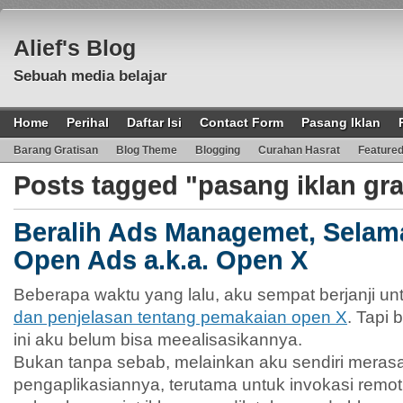
Alief's Blog
Sebuah media belajar
Home
Perihal
Daftar Isi
Contact Form
Pasang Iklan
Barang Gratisan
Blog Theme
Blogging
Curahan Hasrat
Feature
Posts tagged "pasang iklan gra
Beralih Ads Managemet, Selama
Open Ads a.k.a. Open X
Beberapa waktu yang lalu, aku sempat berjanji 
dan penjelasan tentang pemakaian open X
. Tapi 
ini aku belum bisa meealisasikannya.
Bukan tanpa sebab, melainkan aku sendiri merasa
pengaplikasiannya, terutama untuk invokasi rem