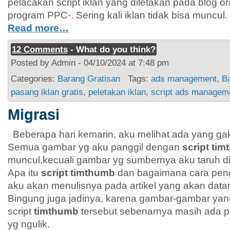
pelacakan script iklan yang diletakan pada blog 
program PPC-. Sering kali iklan tidak bisa muncul.
Read more…
12 Comments
- What do you think?
Posted by Admin - 04/10/2024 at 7:48 pm
Categories:
Barang Gratisan
Tags:
ads management
,
B
pasang iklan gratis
,
peletakan iklan
,
script ads managem
Migrasi
Beberapa hari kemarin, aku melihat ada yang gak
Semua gambar yg aku panggil dengan
script ti
muncul,kecuali gambar yg sumbernya aku taruh di r
Apa itu
script timthumb
dan bagaimana cara peng
aku akan menulisnya pada artikel yang akan data
Bingung juga jadinya, karena gambar-gambar ya
script
timthumb
tersebut sebenarnya masih ada p
yg ngulik.