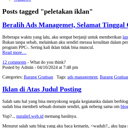
Posts tagged "peletakan iklan"
Beralih Ads Managemet, Selamat Tinggal 
Beberapa waktu yang lalu, aku sempat berjanji untuk memberikan
la
Bukan tanpa sebab, melainkan aku sendiri merasa kesulitan dalam pen
program PPC-. Sering kali iklan tidak bisa muncul.
Read more…
12 comments
- What do you think?
Posted by Admin - 04/10/2024 at 7:48 pm
Categories:
Barang Gratisan
Tags:
ads management
,
Barang Gratisa
Iklan di Atas Judul Posting
Salah satu hal yang bisa menyokong segala kegiatanku dalam berblogg
sudah bisa membeli sebuah domain sendiri, gak nebeng sama om
blo
Yup?..,
nuralief.web.id
memang hasilnya.
Menurut salah satu blog yang aku baca kemarin, <waduh?., aku lup