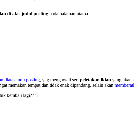
lan di atas judul posting
pada halaman utama.
an diatas judu posting
, yag mengawali seri
peletakan iklan
yang akan ak
 sangat memakan tempat dan tidak enak dipandang, selain akan
memberatk
tuk kembali lagi????