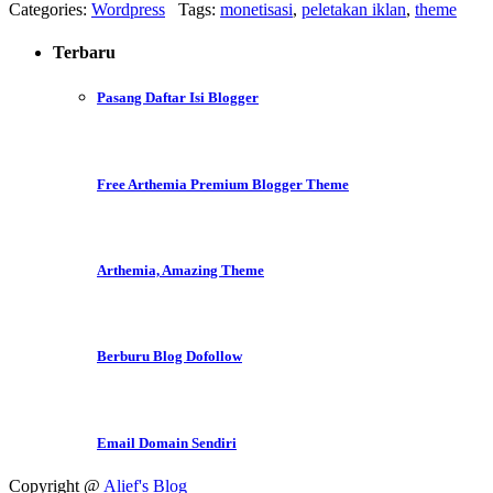
Categories:
Wordpress
Tags:
monetisasi
,
peletakan iklan
,
theme
Terbaru
Pasang Daftar Isi Blogger
Free Arthemia Premium Blogger Theme
Arthemia, Amazing Theme
Berburu Blog Dofollow
Email Domain Sendiri
Copyright @
Alief's Blog