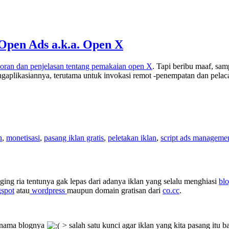
Open Ads a.k.a. Open X
poran dan penjelasan tentang pemakaian open X
. Tapi beribu maaf, sam
gaplikasiannya, terutama untuk invokasi remot -penempatan dan pelaca
n
,
monetisasi
,
pasang iklan gratis
,
peletakan iklan
,
script ads manageme
ing ria tentunya gak lepas dari adanya iklan yang selalu menghiasi
bl
gspot
atau
wordpress
maupun domain gratisan dari
co.cc
.
a nama blognya
> salah satu kunci agar iklan yang kita pasang itu b