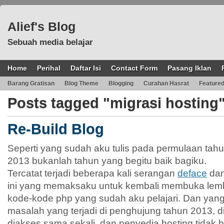
Alief's Blog
Sebuah media belajar
Home
Perihal
Daftar Isi
Contact Form
Pasang Iklan
Barang Gratisan
Blog Theme
Blogging
Curahan Hasrat
Feature
Posts tagged "migrasi hosting
Re-Build Blog
Seperti yang sudah aku tulis pada permulaan tah
2013 bukanlah tahun yang begitu baik bagiku.
Tercatat terjadi beberapa kali serangan
deface
da
ini yang memaksaku untuk kembali membuka lem
kode-kode php yang sudah aku pelajari. Dan yang
masalah yang terjadi di penghujung tahun 2013, d
diakses sama sekali, dan penyedia hosting tidak 