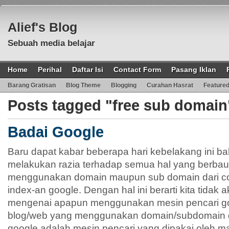
Alief's Blog
Sebuah media belajar
Home
Perihal
Daftar Isi
Contact Form
Pasang Iklan
Barang Gratisan
Blog Theme
Blogging
Curahan Hasrat
Feature
Posts tagged "free sub domain
Badai Google
Baru dapat kabar beberapa hari kebelakang ini 
melakukan razia terhadap semua hal yang berbau
menggunakan domain maupun sub domain dari co.
index-an google. Dengan hal ini berarti kita tid
mengenai apapun menggunakan mesin pencari go
blog/web yang menggunakan domain/subdomain d
google adalah mesin pencari yang dipakai oleh m