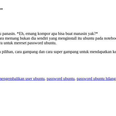
u"
 panasin. *Eh, emang kompor apa bisa buat manasin yak?*
cara memang bukan dia sendiri yang menginstall itu ubuntu pada noteb
ara untuk mereset password ubuntu.
 pilihan, cara gampang dan cara super gampang untuk mendapatkan ke
mengembalikan user ubuntu
,
password ubuntu
,
password ubuntu hilang