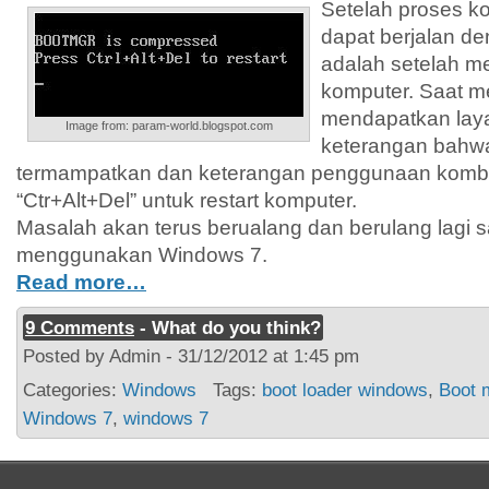
Setelah proses k
dapat berjalan d
adalah setelah m
komputer. Saat m
mendapatkan lay
Image from: param-world.blogspot.com
keterangan bahwa
termampatkan dan keterangan penggunaan kombi
“Ctr+Alt+Del” untuk restart komputer.
Masalah akan terus berualang dan berulang lagi s
menggunakan Windows 7.
Read more…
9 Comments
- What do you think?
Posted by Admin - 31/12/2012 at 1:45 pm
Categories:
Windows
Tags:
boot loader windows
,
Boot 
Windows 7
,
windows 7