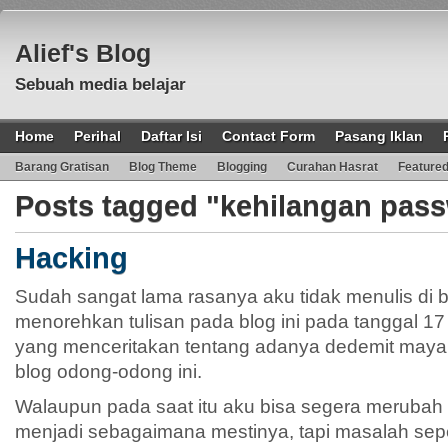
Alief's Blog
Sebuah media belajar
Home
Perihal
Daftar Isi
Contact Form
Pasang Iklan
Barang Gratisan
Blog Theme
Blogging
Curahan Hasrat
Feature
Posts tagged "kehilangan pas
Hacking
Sudah sangat lama rasanya aku tidak menulis di bl
menorehkan tulisan pada blog ini pada tanggal 17 
yang menceritakan tentang adanya dedemit may
blog odong-odong ini.
Walaupun pada saat itu aku bisa segera merubah k
menjadi sebagaimana mestinya, tapi masalah sepe