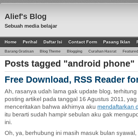
Alief's Blog
Sebuah media belajar
Home
Perihal
Daftar Isi
Contact Form
Pasang Iklan
Barang Gratisan
Blog Theme
Blogging
Curahan Hasrat
Feature
Posts tagged "android phone"
Free Download, RSS Reader fo
Ah, rasanya udah lama gak update blog, terhitung s
posting artikel pada tanggal 16 Agustus 2011, y
menceritakan bahwa akhirnya aku
mendaftarkan di
itu berarti sudah hampir sebulan aku gak mengu
ini.
Oh, ya, berhubung ini masih masuk bulan syawal,