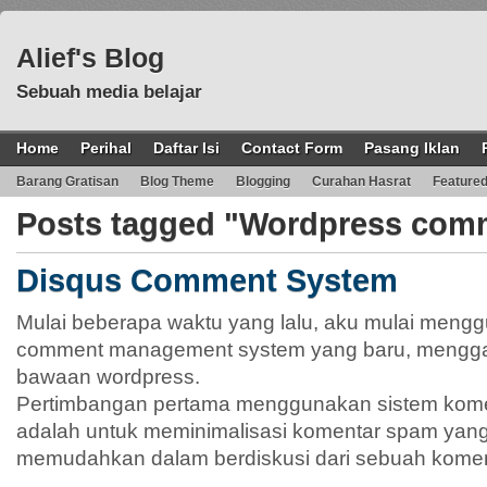
Alief's Blog
Sebuah media belajar
Home
Perihal
Daftar Isi
Contact Form
Pasang Iklan
Barang Gratisan
Blog Theme
Blogging
Curahan Hasrat
Feature
Posts tagged "Wordpress com
Disqus Comment System
Mulai beberapa waktu yang lalu, aku mulai meng
comment management system yang baru, mengga
bawaan wordpress.
Pertimbangan pertama menggunakan sistem koment
adalah untuk meminimalisasi komentar spam yang
memudahkan dalam berdiskusi dari sebuah kome