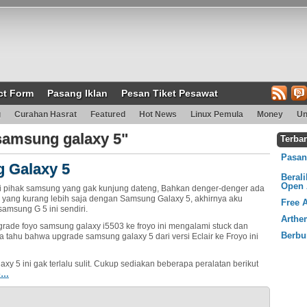
ct Form
Pasang Iklan
Pesan Tiket Pesawat
g
Curahan Hasrat
Featured
Hot News
Linux Pemula
Money
Un
samsung galaxy 5"
Terba
Pasang
 Galaxy 5
Beral
Open 
i pihak samsung yang gak kunjung dateng, Bahkan denger-denger ada
i yang kurang lebih saja dengan Samsung Galaxy 5, akhirnya aku
Free 
msung G 5 ini sendiri.
Arthe
grade foyo samsung galaxy i5503 ke froyo ini mengalami stuck dan
Berbu
a tahu bahwa upgrade samsung galaxy 5 dari versi Eclair ke Froyo ini
y 5 ini gak terlalu sulit. Cukup sediakan beberapa peralatan berikut
e…