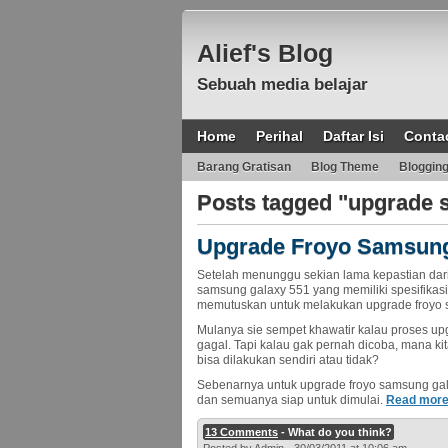
Alief's Blog
Sebuah media belajar
Home
Perihal
Daftar Isi
Conta
Barang Gratisan
Blog Theme
Bloggin
Posts tagged "upgrade 
Upgrade Froyo Samsung
Setelah menunggu sekian lama kepastian dar
samsung galaxy 551 yang memiliki spesifikas
memutuskan untuk melakukan upgrade froyo sa
Mulanya sie sempet khawatir kalau proses up
gagal. Tapi kalau gak pernah dicoba, mana kit
bisa dilakukan sendiri atau tidak?
Sebenarnya untuk upgrade froyo samsung galax
dan semuanya siap untuk dimulai.
Read mor
13 Comments
- What do you think?