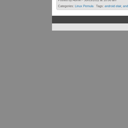
Posted by Admin - 30/03/2011 at 10:06 am
Categories:
Linux Pemula
Tags:
android elair
,
and