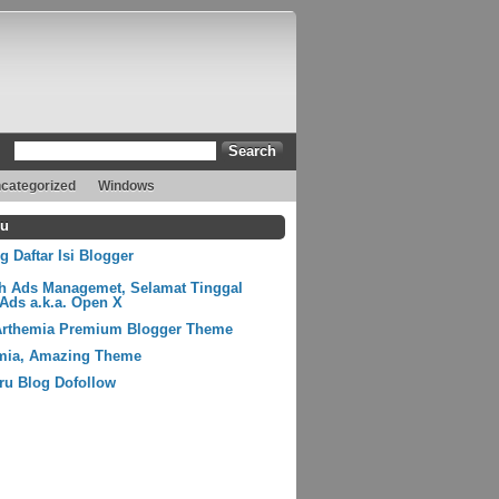
categorized
Windows
ru
 Daftar Isi Blogger
ih Ads Managemet, Selamat Tinggal
Ads a.k.a. Open X
Arthemia Premium Blogger Theme
mia, Amazing Theme
ru Blog Dofollow