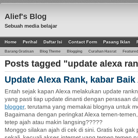
Alief's Blog
Sebuah media belajar
Home
Perihal
Daftar Isi
Contact Form
Pasang Iklan
Barang Gratisan
Blog Theme
Blogging
Curahan Hasrat
Feature
Posts tagged "update alexa ra
Update Alexa Rank, kabar Baik
Entah sejak kapan Alexa melakukan update rankn
yang pasti tiap update dinanti dengan perasaan d
blogger
, terutama yang memakai blognya untuk me
Bagaimana dengan peringkat Alexa temen-temen,
tetep ajah atau makin langsing?????
Monggo silakan ajah di cek di sini. Gratis kok ga
sekali, kecuali akses internet yang temen temen p