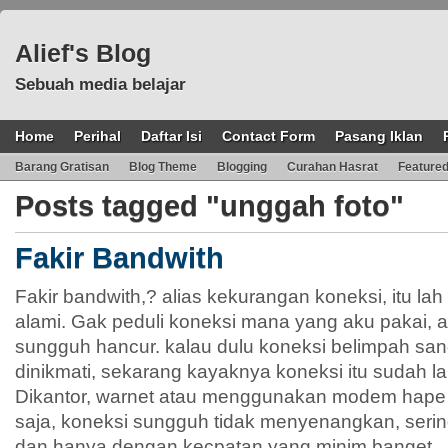
Alief's Blog
Sebuah media belajar
Home
Perihal
Daftar Isi
Contact Form
Pasang Iklan
Barang Gratisan
Blog Theme
Blogging
Curahan Hasrat
Feature
Posts tagged "unggah foto"
Fakir Bandwith
Fakir bandwith,? alias kekurangan koneksi, itu lah 
alami. Gak peduli koneksi mana yang aku pakai, 
sungguh hancur. kalau dulu koneksi belimpah san
dinikmati, sekarang kayaknya koneksi itu sudah 
Dikantor, warnet atau menggunakan modem hape
saja, koneksi sungguh tidak menyenangkan, sering
dan hanya dengan kecpatan yang minim banget.