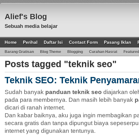
Alief's Blog
Sebuah media belajar
Home
Perihal
Daftar Isi
Contact Form
Pasang Iklan
Barang Gratisan
Blog Theme
Blogging
Curahan Hasrat
Feature
Posts tagged "teknik seo"
Teknik SEO: Teknik Penyamara
Sudah banyak
panduan teknik seo
diajarkan ole
pada para membernya. Dan masih lebih banyak
p
dicari di ranah internet.
Dan kabar baiknya, aku juga ingin membagikan p
secara gratis dan tanpa dipungut biaya sepeserpu
internet yang digunakan tentunya.