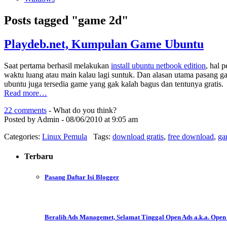
Posts tagged "game 2d"
Playdeb.net, Kumpulan Game Ubuntu
Saat pertama berhasil melakukan
install ubuntu netbook edition
, hal 
waktu luang atau main kalau lagi suntuk. Dan alasan utama pasang 
ubuntu juga tersedia game yang gak kalah bagus dan tentunya gratis.
Read more…
22 comments
- What do you think?
Posted by Admin - 08/06/2010 at 9:05 am
Categories:
Linux Pemula
Tags:
download gratis
,
free download
,
ga
Terbaru
Pasang Daftar Isi Blogger
Beralih Ads Managemet, Selamat Tinggal Open Ads a.k.a. Open