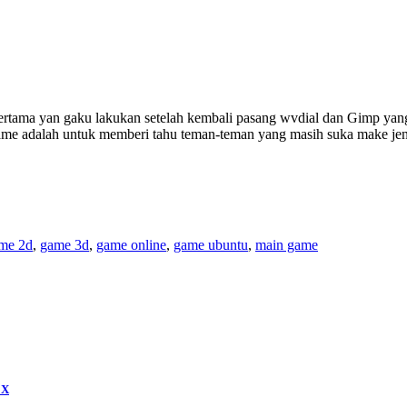
pertama yan gaku lakukan setelah kembali pasang wvdial dan Gimp yan
game adalah untuk memberi tahu teman-teman yang masih suka make jen
me 2d
,
game 3d
,
game online
,
game ubuntu
,
main game
 X