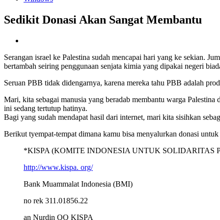
Sedikit Donasi Akan Sangat Membantu
Serangan israel ke Palestina sudah mencapai hari yang ke sekian. J
bertambah seiring penggunaan senjata kimia yang dipakai negeri bia
Seruan PBB tidak didengarnya, karena mereka tahu PBB adalah produ
Mari, kita sebagai manusia yang beradab membantu warga Palestina de
ini sedang tertutup hatinya.
Bagi yang sudah mendapat hasil dari internet, mari kita sisihkan se
Berikut tyempat-tempat dimana kamu bisa menyalurkan donasi untuk 
*KISPA (KOMITE INDONESIA UNTUK SOLIDARITAS 
http://www.kispa. org/
Bank Muammalat Indonesia (BMI)
no rek 311.01856.22
an Nurdin QQ KISPA