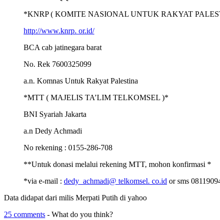
*KNRP ( KOMITE NASIONAL UNTUK RAKYAT PALEST
http://www.knrp. or.id/
BCA cab jatinegara barat
No. Rek 7600325099
a.n. Komnas Untuk Rakyat Palestina
*MTT ( MAJELIS TA’LIM TELKOMSEL )*
BNI Syariah Jakarta
a.n Dedy Achmadi
No rekening : 0155-286-708
**Untuk donasi melalui rekening MTT, mohon konfirmasi *
*via e-mail :
dedy_achmadi@ telkomsel. co.id
or sms 0811909
Data didapat dari milis Merpati Putih di yahoo
25 comments
- What do you think?