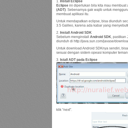
1.
Install Eclipse
Eclipse
ini diperlukan bila kita mau membuat
(ADT)
. Sebenarnya gak wajib untuk menggun
membuat aplikasi itu.
Untuk mendapatkan eclipse, bisa diunduh secar
3.5 Galileo, karena ada kabar yang menyebutk
2.
Install Android SDK
Sebelum menginstall
Android SDK
, pastikan 
diunduh di http://java.sun.com/javase/downloa
Untuk download Android SDKnya sendiri, bisa k
sesuai dengan sistem opeasi komputer teman
3.
Istall ADT pada Eclipse
klik “next”.