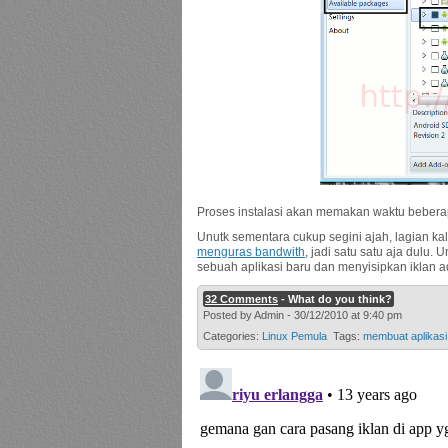
Proses instalasi akan memakan waktu beberapa 
Unutk sementara cukup segini ajah, lagian 
menguras bandwith
, jadi satu satu aja dulu
sebuah aplikasi baru dan menyisipkan iklan a
32 Comments
- What do you think?
Posted by Admin - 30/12/2010 at 9:40 pm
Categories:
Linux Pemula
Tags:
membuat aplikasi