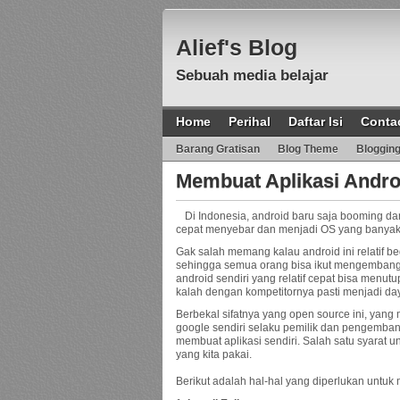
Alief's Blog
Sebuah media belajar
Home
Perihal
Daftar Isi
Conta
Barang Gratisan
Blog Theme
Bloggin
Membuat Aplikasi Andro
Di Indonesia, android baru saja booming da
cepat menyebar dan menjadi OS yang banyak 
Gak salah memang kalau android ini relatif be
sehingga semua orang bisa ikut mengembangk
android sendiri yang relatif cepat bisa menu
kalah dengan kompetitornya pasti menjadi daya
Berbekal sifatnya yang open source ini, y
google sendiri selaku pemilik dan pengemba
membuat aplikasi sendiri. Salah satu syarat 
yang kita pakai.
Berikut adalah hal-hal yang diperlukan untuk 