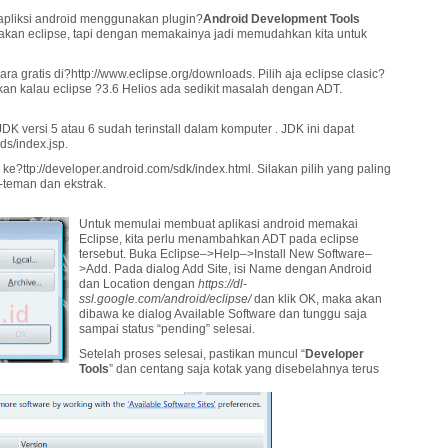
 apliksi android menggunakan plugin?
Android Development Tools
akan eclipse, tapi dengan memakainya jadi memudahkan kita untuk
a gratis di?http://www.eclipse.org/downloads. Pilih aja eclipse clasic?
an kalau eclipse ?3.6 Helios ada sedikit masalah dengan ADT.
JDK versi 5 atau 6 sudah terinstall dalam komputer . JDK ini dapat
ds/index.jsp.
e?ttp://developer.android.com/sdk/index.html. Silakan pilih yang paling
-teman dan ekstrak.
Untuk memulai membuat aplikasi android memakai
Eclipse, kita perlu menambahkan ADT pada eclipse
tersebut. Buka Eclipse–>Help–>Install New Software–
>Add. Pada dialog Add Site, isi Name dengan Android
dan Location dengan
https://dl-
ssl.google.com/android/eclipse/
dan klik OK, maka akan
dibawa ke dialog Available Software dan tunggu saja
sampai status “pending” selesai.
Setelah proses selesai, pastikan muncul “
Developer
Tools
” dan centang saja kotak yang disebelahnya terus