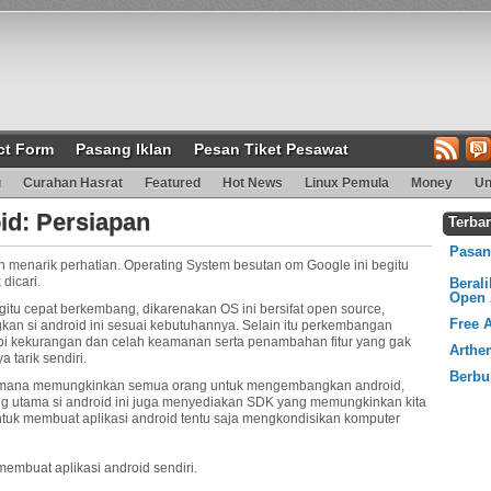
ct Form
Pasang Iklan
Pesan Tiket Pesawat
g
Curahan Hasrat
Featured
Hot News
Linux Pemula
Money
Un
id: Persiapan
Terba
Pasang
n menarik perhatian. Operating System besutan om Google ini begitu
dicari.
Beral
Open 
gitu cepat berkembang, dikarenakan OS ini bersifat open source,
Free 
an si android ini sesuai kebutuhannya. Selain itu perkembangan
tupi kekurangan dan celah keamanan serta penambahan fitur yang gak
Arthe
 tarik sendiri.
Berbu
ang mana memungkinkan semua orang untuk mengembangkan android,
ng utama si android ini juga menyediakan SDK yang memungkinkan kita
untuk membuat aplikasi android tentu saja mengkondisikan komputer
membuat aplikasi android sendiri.