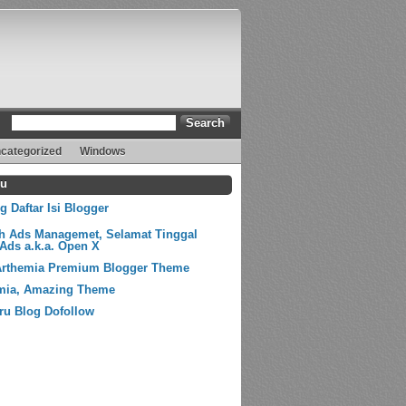
categorized
Windows
ru
 Daftar Isi Blogger
ih Ads Managemet, Selamat Tinggal
Ads a.k.a. Open X
Arthemia Premium Blogger Theme
mia, Amazing Theme
ru Blog Dofollow