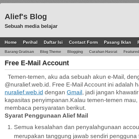
Alief's Blog
Sebuah media belajar
Home
Perihal
Daftar Isi
Contact Form
Pasang Iklan
Barang Gratisan
Blog Theme
Blogging
Curahan Hasrat
Feature
Free E-Mail Account
Temen-temen, aku ada sebuah akun e-Mail, de
@nuralief.web.id. Free E-Mail Account ini adalah h
nuralief.web.id
dengan
Gmail
, jadi jangan khawat
kapasitas penyimpanan.Kalau temen-temen mau,
membaca persyaratan berikut.
Syarat Penggunaan Alief Mail
Semua kesalahan dan penyalahgunaan accoun
merupakan tanggung jawab sendiri pengguna fre