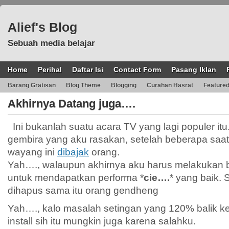
Alief's Blog
Sebuah media belajar
Home
Perihal
Daftar Isi
Contact Form
Pasang Iklan
Barang Gratisan
Blog Theme
Blogging
Curahan Hasrat
Feature
Akhirnya Datang juga….
Ini bukanlah suatu acara TV yang lagi populer itu
gembira yang aku rasakan, setelah beberapa saa
wayang ini
dibajak
orang.
Yah…., walaupun akhirnya aku harus melakukan be
untuk mendapatkan performa *
cie….
* yang baik.
dihapus sama itu orang gendheng
Yah…., kalo masalah setingan yang 120% balik ke
install sih itu mungkin juga karena salahku.