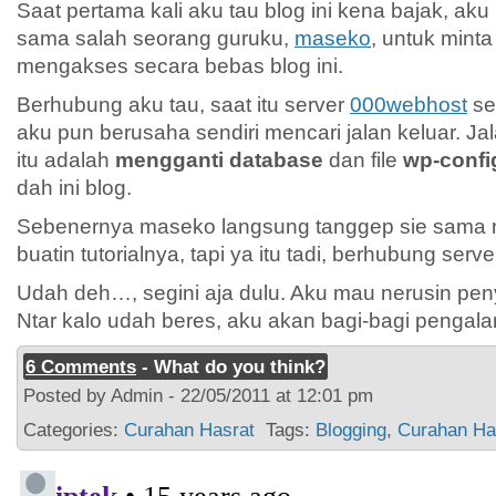
Saat pertama kali aku tau blog ini kena bajak, aku
sama salah seorang guruku,
maseko
, untuk mint
mengakses secara bebas blog ini.
Berhubung aku tau, saat itu server
000webhost
se
aku pun berusaha sendiri mencari jalan keluar. Ja
itu adalah
mengganti database
dan file
wp-confi
dah ini blog.
Sebenernya maseko langsung tanggep sie sama 
buatin tutorialnya, tapi ya itu tadi, berhubung serv
Udah deh…, segini aja dulu. Aku mau nerusin peny
Ntar kalo udah beres, aku akan bagi-bagi pengal
6 Comments
- What do you think?
Posted by Admin - 22/05/2011 at 12:01 pm
Categories:
Curahan Hasrat
Tags:
Blogging
,
Curahan Ha