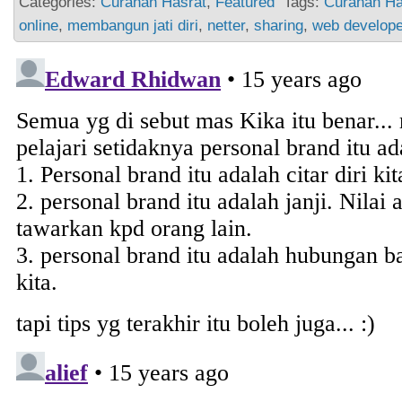
Categories:
Curahan Hasrat
,
Featured
Tags:
Curahan Ha
online
,
membangun jati diri
,
netter
,
sharing
,
web develope