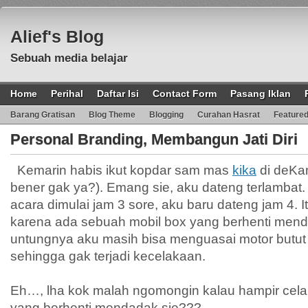
Alief's Blog
Sebuah media belajar
Home
Perihal
Daftar Isi
Contact Form
Pasang Iklan
Barang Gratisan
Blog Theme
Blogging
Curahan Hasrat
Feature
Personal Branding, Membangun Jati Diri
Kemarin habis ikut kopdar sam mas
kika
di deKam
bener gak ya?). Emang sie, aku dateng terlambat.
acara dimulai jam 3 sore, aku baru dateng jam 4. 
karena ada sebuah mobil box yang berhenti men
untungnya aku masih bisa menguasai motor butut
sehingga gak terjadi kecelakaan.
Eh…, lha kok malah ngomongin kalau hampir cela
yang berhenti mendadak sie???