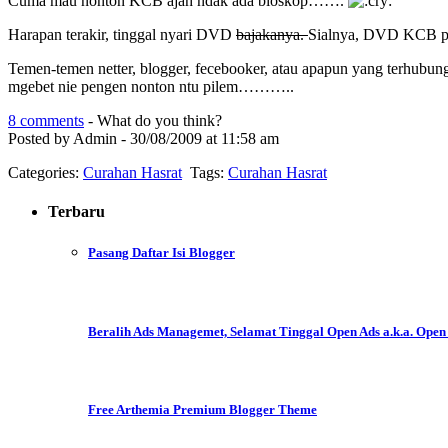
Cuma mau nonton KCB ajah ndak ada bioskop…….
Harapan terakir, tinggal nyari DVD
bajakanya.
Sialnya, DVD KCB pu
Temen-temen netter, blogger, fecebooker, atau apapun yang terhubun
mgebet nie pengen nonton ntu pilem………..
8 comments
- What do you think?
Posted by Admin - 30/08/2009 at 11:58 am
Categories:
Curahan Hasrat
Tags:
Curahan Hasrat
Terbaru
Pasang Daftar Isi Blogger
Beralih Ads Managemet, Selamat Tinggal Open Ads a.k.a. Open
Free Arthemia Premium Blogger Theme