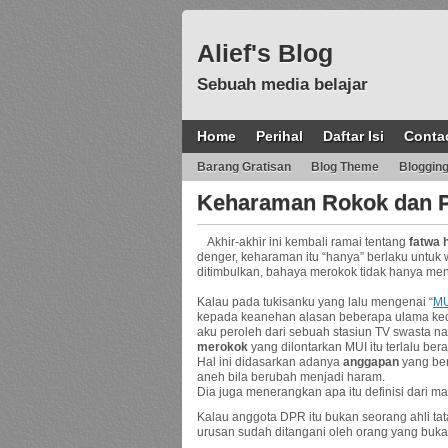
Alief's Blog
Sebuah media belajar
Home
Perihal
Daftar Isi
Conta
Barang Gratisan
Blog Theme
Bloggin
Keharaman Rokok dan P
Akhir-akhir ini kembali ramai tentang
fatwa 
denger, keharaman itu “hanya” berlaku untuk w
ditimbulkan, bahaya merokok tidak hanya me
Kalau pada tukisanku yang lalu mengenai “
MU
kepada keanehan alasan beberapa ulama kediri
aku peroleh dari sebuah stasiun TV swasta n
merokok
yang dilontarkan MUI itu terlalu bera
Hal ini didasarkan adanya
anggapan
yang ber
aneh bila berubah menjadi haram.
Dia juga menerangkan apa itu definisi dari ma
Kalau anggota DPR itu bukan seorang ahli tata
urusan sudah ditangani oleh orang yang buka