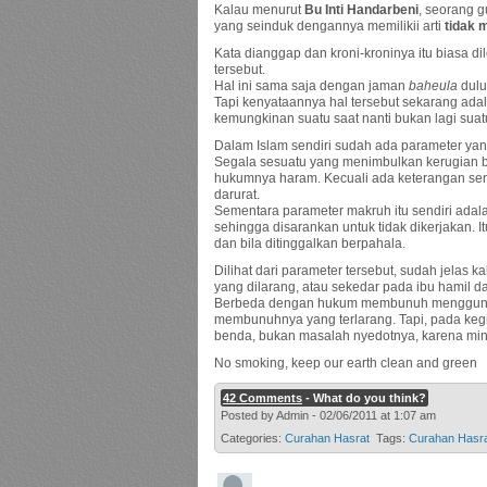
Kalau menurut
Bu Inti Handarbeni
, seorang g
yang seinduk dengannya memilikii arti
tidak 
Kata dianggap dan kroni-kroninya itu biasa di
tersebut.
Hal ini sama saja dengan jaman
baheula
dulu
Tapi kenyataannya hal tersebut sekarang ada
kemungkinan suatu saat nanti bukan lagi su
Dalam Islam sendiri sudah ada parameter yan
Segala sesuatu yang menimbulkan kerugian bik
hukumnya haram. Kecuali ada keterangan send
darurat.
Sementara parameter makruh itu sendiri adal
sehingga disarankan untuk tidak dikerjakan. 
dan bila ditinggalkan berpahala.
Dilihat dari parameter tersebut, sudah jelas
yang dilarang, atau sekedar pada ibu hamil da
Berbeda dengan hukum membunuh menggunaka
membunuhnya yang terlarang. Tapi, pada kegi
benda, bukan masalah nyedotnya, karena mi
No smoking, keep our earth clean and green
42 Comments
- What do you think?
Posted by Admin - 02/06/2011 at 1:07 am
Categories:
Curahan Hasrat
Tags:
Curahan Hasr