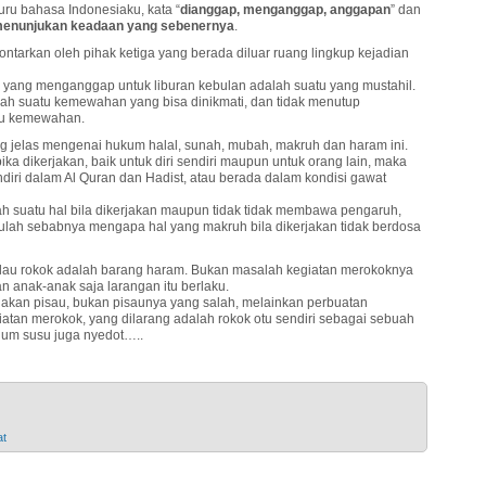
uru bahasa Indonesiaku, kata “
dianggap, menganggap, anggapan
” dan
menunjukan keadaan yang sebenernya
.
lontarkan oleh pihak ketiga yang berada diluar ruang lingkup kejadian
 yang menganggap untuk liburan kebulan adalah suatu yang mustahil.
lah suatu kemewahan yang bisa dinikmati, dan tidak menutup
atu kemewahan.
g jelas mengenai hukum halal, sunah, mubah, makruh dan haram ini.
a dikerjakan, baik untuk diri sendiri maupun untuk orang lain, maka
iri dalam Al Quran dan Hadist, atau berada dalam kondisi gawat
ah suatu hal bila dikerjakan maupun tidak tidak membawa pengaruh,
Itulah sebabnya mengapa hal yang makruh bila dikerjakan tidak berdosa
 kalau rokok adalah barang haram. Bukan masalah kegiatan merokoknya
n anak-anak saja larangan itu berlaku.
n pisau, bukan pisaunya yang salah, melainkan perbuatan
atan merokok, yang dilarang adalah rokok otu sendiri sebagai sebuah
num susu juga nyedot…..
at