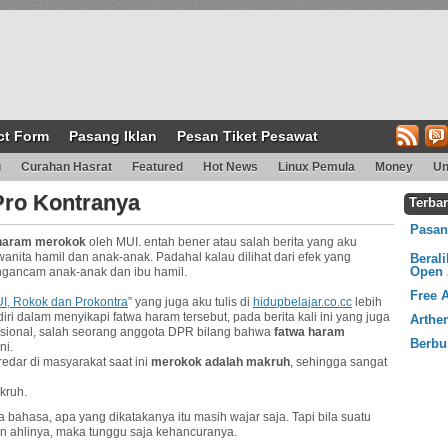
ct Form
Pasang Iklan
Pesan Tiket Pesawat
g
Curahan Hasrat
Featured
Hot News
Linux Pemula
Money
Un
ro Kontranya
Terba
Pasang
haram merokok
oleh MUI. entah bener atau salah berita yang aku
anita hamil dan anak-anak. Padahal kalau dilihat dari efek yang
Beral
Open 
ngancam anak-anak dan ibu hamil.
Free 
I, Rokok dan Prokontra
” yang juga aku tulis di
hidupbelajar.co.cc
lebih
 dalam menyikapi fatwa haram tersebut, pada berita kali ini yang juga
Arthe
asional, salah seorang anggota DPR bilang bahwa
fatwa haram
Berbu
ni.
edar di masyarakat saat ini
merokok adalah makruh
, sehingga sangat
kruh.
 bahasa, apa yang dikatakanya itu masih wajar saja. Tapi bila suatu
n ahlinya, maka tunggu saja kehancuranya.