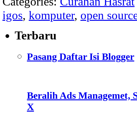
Categories:
Curahan Hasrat
igos
,
komputer
,
open sourc
Terbaru
Pasang Daftar Isi Blogger
Beralih Ads Managemet, S
X